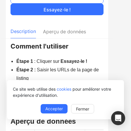
Essayez-le !
Description
Aperçu de données
Comment l'utiliser
Étape 1
: Cliquer sur
Essayez-le !
Étape 2 :
Saisir les URLs de la page de
listing
Étape 3 :
Cliquer sur
Exécuter
et puis
Ce site web utilise des
cookies
pour améliorer votre
expérience d'utilisation.
sélectionner le mode d'exécution préféré
Accepter
Fermer
Aperçu de données