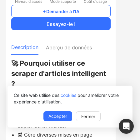
Niveau d'accès
Mode supporté
Coût d'usage
Demander à l'IA
Essayez-le !
Description
Aperçu de données
🚀 Pourquoi utiliser ce
scraper d'articles intelligent
?
Ce site web utilise des
cookies
pour améliorer votre
🧠 Détecte et extrait automatiquement
expérience d'utilisation.
le contenu principal de l'article
Accepter
Fermer
⏱ Gagnez du temps par rapport au
copier-coller manuel
📰 Gère diverses mises en page