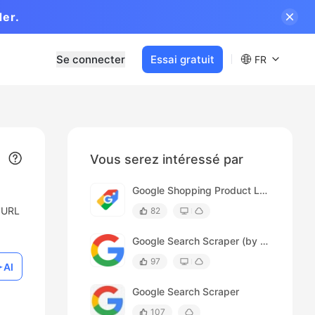
der.
Se connecter
Essai gratuit
FR
Vous serez intéressé par
Google Shopping Product Listing Scraper
l'URL
82
Google Search Scraper (by time range)
97
AI
Google Search Scraper
107