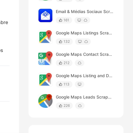
Email & Médias Sociaux Scraper
161
mbre
Google Maps Listings Scraper (by Keywords)
132
es
Google Maps Contact Scraper
212
Google Maps Listing and Details Page Scraper
113
Google Maps Leads Scraper (by Keywords)
226