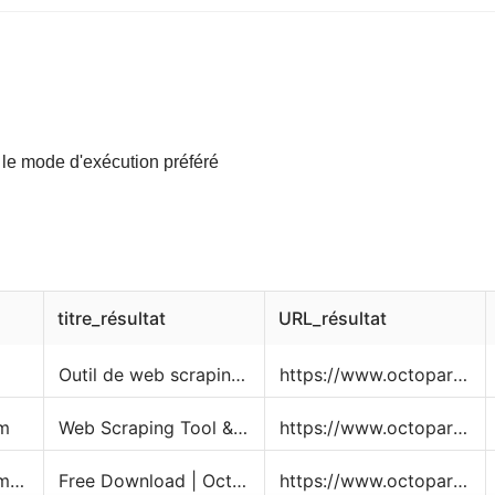
 le mode d'exécution préféré
titre_résultat
URL_résultat
Outil de web scraping & crawler gratuit | Octoparse
https://www.octoparse.fr/
m
Web Scraping Tool & Free Web Crawlers | Octoparse
https://www.octoparse.com/
www.octoparse.com › download
Free Download | Octoparse
https://www.octoparse.com/download