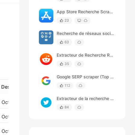
App Store Recherche Scraper
23
Recherche de réseaux sociaux
63
Extracteur de Recherche Reddit
35
Google SERP scraper (Top 5 results)
112
Description
Extracteur de la recherche de personnes sur Twitter
Octoparse est une solution no-code de web scraping qui vous permet de transformer des pages Web en données structurées. Découvrez ses fonctionnalités, ses modèles prêts-à-l'emploi, son assistant IA et son support OpenAPI.
84
Octoparse is a web scraping solution that lets you turn web pages into structured data without coding. It offers AI assistance, cloud automation, data export, and templates for popular websites.
Octoparse, the best web scraper for Windows and macOS, download it and have a free trial now.