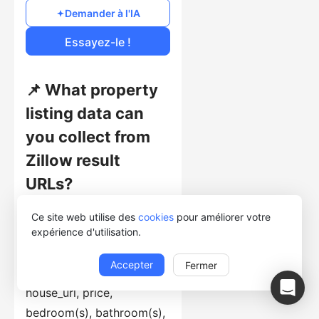
$0.1
/1000 lignes
Demander à l'IA
Coût d'usage
Essayez-le !
📌 What property
listing data can
you collect from
Zillow result
URLs?
This template collects
Ce site web utilise des
cookies
pour améliorer votre
expérience d'utilisation.
structured records from
listing pages, including
Accepter
Fermer
keyword, zpid, image_url,
house_url, price,
bedroom(s), bathroom(s),