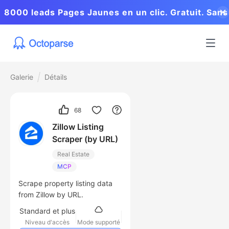
8000 leads Pages Jaunes en un clic. Gratuit. Sans
coder.
Galerie
Détails
68
Zillow Listing
Scraper (by URL)
Real Estate
MCP
Scrape property listing data
from Zillow by URL.
Standard et plus
Niveau d'accès
Mode supporté