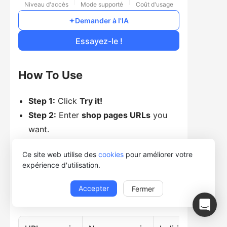
Niveau d'accès
Mode supporté
Coût d'usage
Demander à l'IA
Essayez-le !
How To Use
Step 1:
Click
Try it!
Step 2:
Enter
shop pages URLs
you
want.
Step 3:
Click
Start
to choose your
Ce site web utilise des
cookies
pour améliorer votre
preferred run mode
expérience d'utilisation.
Accepter
Fermer
Data Preview