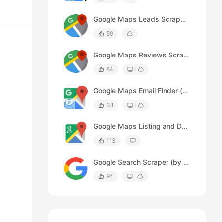
Google Maps Leads Scraper (by URLs)
59
Google Maps Reviews Scraper (by Reviewer)
84
Google Maps Email Finder (by URLs)
38
Google Maps Listing and Details Page Scraper
113
Google Search Scraper (by time range)
97