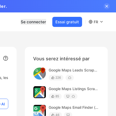
der.
Se connecter
Essai gratuit
FR
Vous serez intéressé par
Google Maps Leads Scraper (by Keywords)
, les
226
Google Maps Listings Scraper (by URLs)
85
AI
Google Maps Email Finder (by keyword)
46