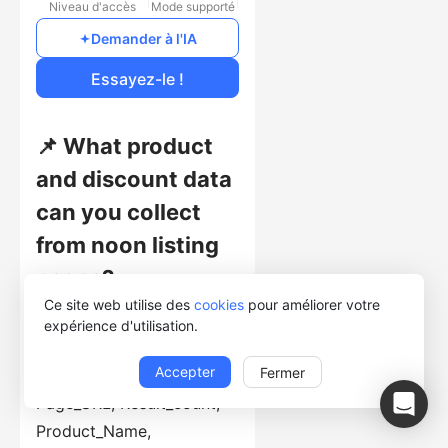
Niveau d'accès
Mode supporté
Gratuit
Demander à l'IA
Coût d'usage
Essayez-le !
📌 What product
and discount data
can you collect
from noon listing
pages?
Ce site web utilise des
cookies
pour améliorer votre
This template collects
expérience d'utilisation.
structured records from
Accepter
Fermer
listing pages, including
Page_URL, Result_count,
Product_Name,