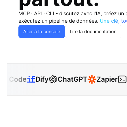
MCP · API · CLI - discutez avec l'IA, créez un
exécutez un pipeline de données.
Une clé, to
Aller à la console
Lire la documentation
e Code
Dify
ChatGPT
Zapier
C