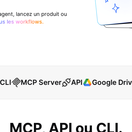
 agent, lancez un produit ou
us les workflows.
LI
MCP Server
API
Google Drive
MCP, API ou CLI.