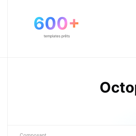
600+
templates prêts
Octo
Composant