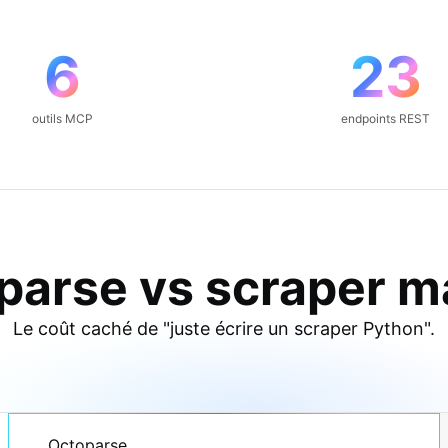
6
23
outils MCP
endpoints REST
parse vs scraper m
Le coût caché de "juste écrire un scraper Python".
Octoparse