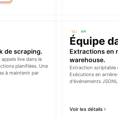
CLI
API
Équipe d
k de scraping.
Extractions en 
warehouse.
appels live dans le
actions planifiées. Une
Extraction scriptable 
as à maintenir par
Exécutions en arrière
d'événements JSONL po
Voir les détails