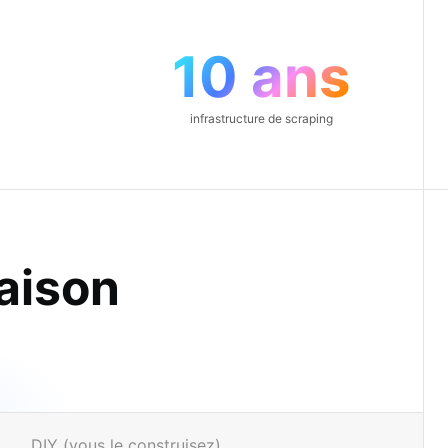
10 ans
infrastructure de scraping
aison
DIY (vous le construisez)