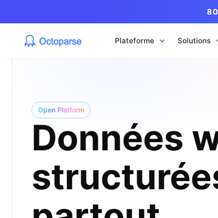
80
Plateforme
Solutions
Open Platform
Données w
structurée
partout.