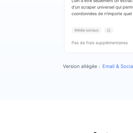
Loin d'être seulement un extracte
d'un scraper universel qui perme
coordonnées de n'importe quel 
sous-pages.
Média sociaux
Pas de frais supplémentaires
Version allégée :
Email & Soci