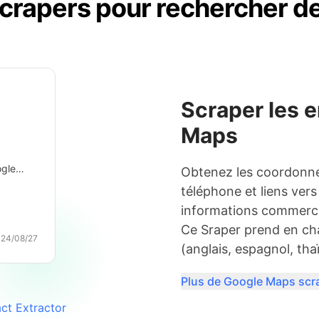
crapers pour rechercher d
Scraper les 
Maps
ogle
Obtenez les coordonné
téléphone et liens vers
informations commercia
Ce Sraper prend en cha
24/08/27
(anglais, espagnol, thaï
Plus de Google Maps scr
ct Extractor