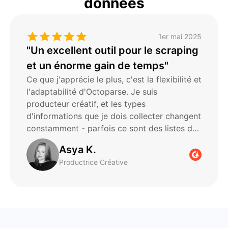
données
1er mai 2025
"Un excellent outil pour le scraping
et un énorme gain de temps"
Ce que j'apprécie le plus, c'est la flexibilité et
l'adaptabilité d'Octoparse. Je suis
producteur créatif, et les types
d'informations que je dois collecter changent
constamment - parfois ce sont des listes de
contacts, parfois des références de contenu
Asya K.
de niche, et parfois des études de marché
Productrice Créative
dans des industries totalement différentes.
Octoparse gère tout cela de manière
surprenante. Avant cela, j'évitais
honnêtement le scraping web parce que je
ne pouvais pas trouver de solution qui ne
nécessite pas de compétences techniques