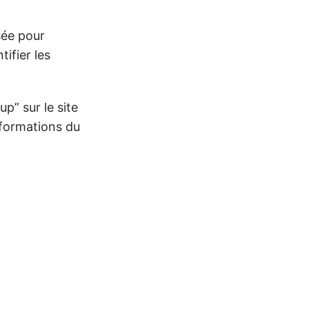
sée pour
tifier les
up” sur le site
nformations du