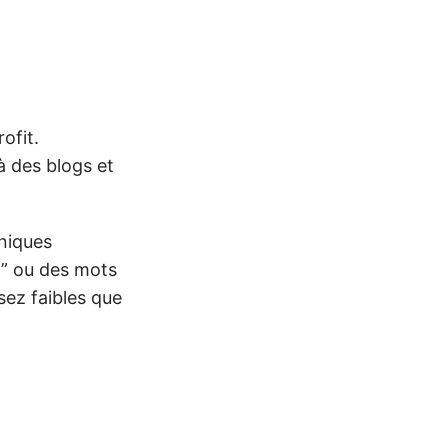
ofit.
à des blogs et
oniques
n” ou des mots
sez faibles que