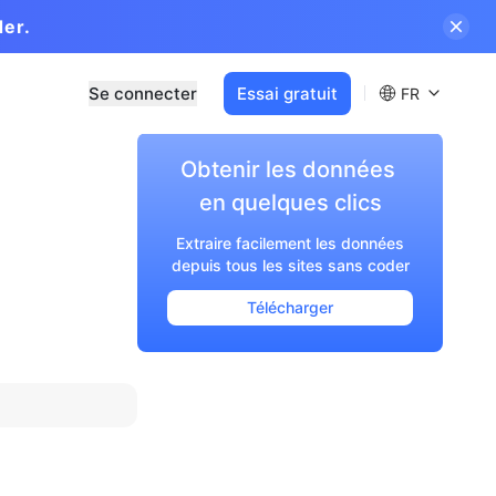
der.
Se connecter
Essai gratuit
FR
Obtenir les données 

en quelques clics
Extraire facilement les données
depuis tous les sites sans coder
Télécharger