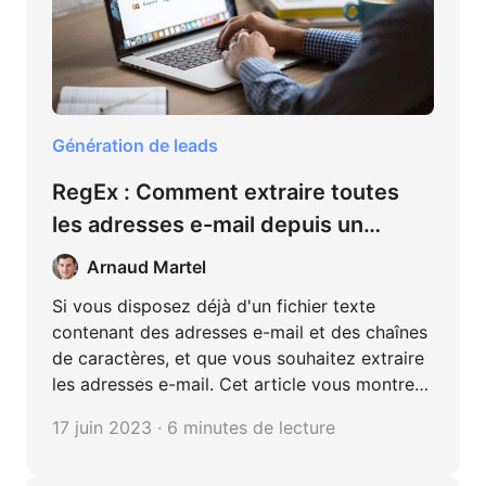
Génération de leads
RegEx : Comment extraire toutes
les adresses e-mail depuis un
fichier TXT ou des chaînes de
Arnaud Martel
caractères ?
Si vous disposez déjà d'un fichier texte
contenant des adresses e-mail et des chaînes
de caractères, et que vous souhaitez extraire
les adresses e-mail. Cet article vous montre
comment extraire toutes les adresses e-mail
17 juin 2023 · 6 minutes de lecture
des fichiers TXT ou des chaînes de caractères
avec Excel et RegEx.