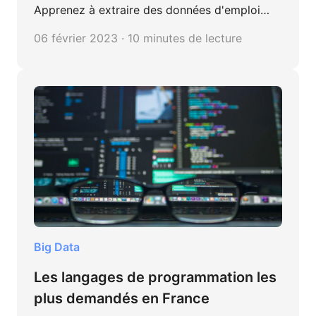
Apprenez à extraire des données d'emploi
depuis Indeed.com avec un exemple de
06 février 2023 · 10 minutes de lecture
scraping Web étape par étape.
Big Data
Les langages de programmation les
plus demandés en France