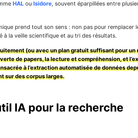
comme
HAL
ou
Isidore
, souvent éparpillées entre plusie
émique prend tout son sens : non pas pour remplacer le
à la veille scientifique et au tri des résultats.
tuitement (ou avec un plan gratuit suffisant pour un
uverte de papers, la lecture et compréhension, et l’e
consacrée à l’extraction automatisée de données dep
nt sur des corpus larges.
il IA pour la recherche