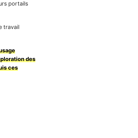
urs portails
 travail
 usage
xploration des
uis ces