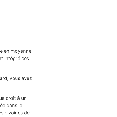
nte en moyenne
nt intégré ces
tard, vous avez
ue croît à un
née dans le
es dizaines de