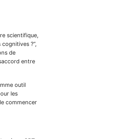
e scientifique,
 cognitives ?”,
ions de
saccord entre
omme outil
our les
t de commencer