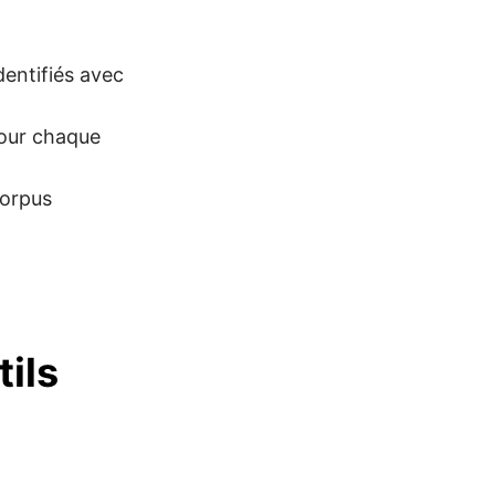
dentifiés avec
pour chaque
corpus
tils