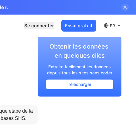
der.
Se connecter
Essai gratuit
FR
Obtenir les données 

en quelques clics
Extraire facilement les données
s
depuis tous les sites sans coder
Télécharger
que étape de la 
ux bases SHS.