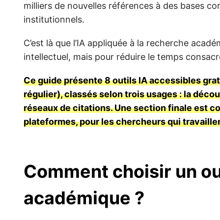
milliers de nouvelles références à des bases 
institutionnels.
C’est là que l’IA appliquée à la recherche acad
intellectuel, mais pour réduire le temps consacré 
Ce guide présente 8 outils IA accessibles gra
régulier), classés selon trois usages : la déco
réseaux de citations. Une section finale est 
plateformes, pour les chercheurs qui travaille
Comment choisir un out
académique ?