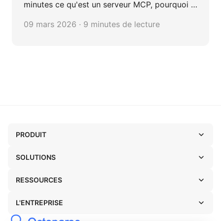
minutes ce qu'est un serveur MCP, pourquoi il
transforme la productivité des équipes et
09 mars 2026 · 9 minutes de lecture
comment le configurer sans une seule ligne de
code.
PRODUIT
SOLUTIONS
RESSOURCES
L'ENTREPRISE