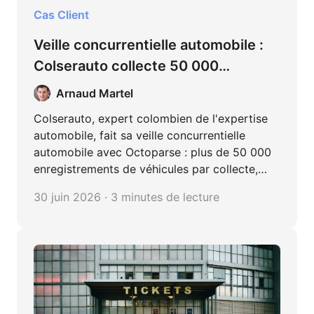
Cas Client
Veille concurrentielle automobile :
Colserauto collecte 50 000
enregistrements par mois avec
Arnaud Martel
Octoparse
Colserauto, expert colombien de l'expertise
automobile, fait sa veille concurrentielle
automobile avec Octoparse : plus de 50 000
enregistrements de véhicules par collecte,
sans code, pour une veille tarifaire toujours à
30 juin 2026 · 3 minutes de lecture
jour.