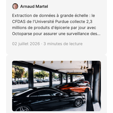
de produits d’épicerie par jour avec
Arnaud Martel
Octoparse
Extraction de données à grande échelle : le
CFDAS de l'Université Purdue collecte 2,3
millions de produits d'épicerie par jour avec
Octoparse pour assurer une surveillance des
prix alimentaires en temps réel.
02 juillet 2026 · 3 minutes de lecture