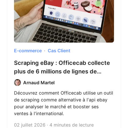
E-commerce
Cas Client
Scraping eBay : Officecab collecte
plus de 6 millions de lignes de
données avec Octoparse
Arnaud Martel
Découvrez comment Officecab utilise un outil
de scraping comme alternative à l'api ebay
pour analyser le marché et booster ses
ventes à l'international.
02 juillet 2026 · 4 minutes de lecture