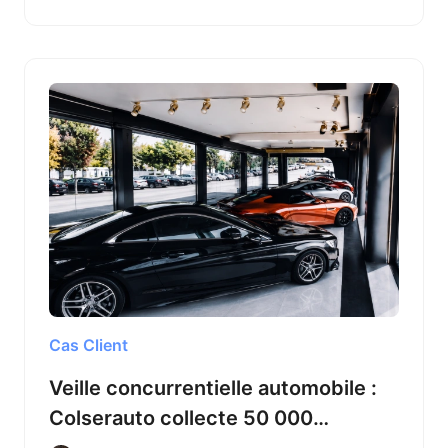
Cas Client
Veille concurrentielle automobile :
Colserauto collecte 50 000
enregistrements par mois avec