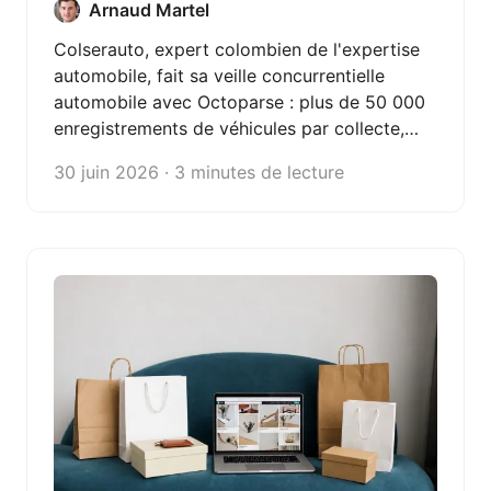
Arnaud Martel
Octoparse
Colserauto, expert colombien de l'expertise
automobile, fait sa veille concurrentielle
automobile avec Octoparse : plus de 50 000
enregistrements de véhicules par collecte,
sans code, pour une veille tarifaire toujours à
30 juin 2026 · 3 minutes de lecture
jour.