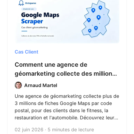
Cas Client
Comment une agence de
géomarketing collecte des millions
de données Google Maps — sans
Arnaud Martel
une ligne de code
Une agence de géomarketing collecte plus de
3 millions de fiches Google Maps par code
postal, pour des clients dans le fitness, la
restauration et l'automobile. Découvrez leur
méthode avec Octoparse.
02 juin 2026 · 5 minutes de lecture