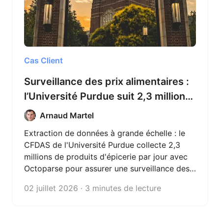
Cas Client
Surveillance des prix alimentaires :
l’Université Purdue suit 2,3 millions
de produits d’épicerie par jour avec
Arnaud Martel
Octoparse
Extraction de données à grande échelle : le
CFDAS de l'Université Purdue collecte 2,3
millions de produits d'épicerie par jour avec
Octoparse pour assurer une surveillance des
prix alimentaires en temps réel.
02 juillet 2026 · 3 minutes de lecture