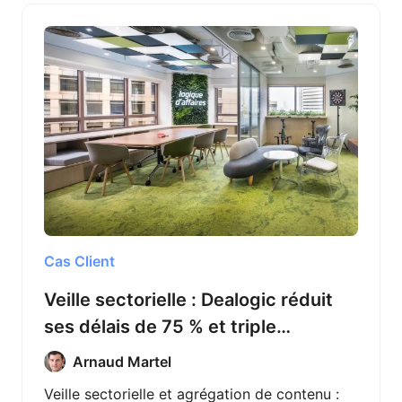
Cas Client
Veille sectorielle : Dealogic réduit
ses délais de 75 % et triple
l’efficacité de son équipe avec
Arnaud Martel
Octoparse
Veille sectorielle et agrégation de contenu :