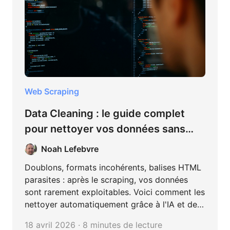
Web Scraping
Data Cleaning : le guide complet
pour nettoyer vos données sans
écrire une seule ligne de code
Noah Lefebvre
Doublons, formats incohérents, balises HTML
parasites : après le scraping, vos données
sont rarement exploitables. Voici comment les
nettoyer automatiquement grâce à l'IA et des
règles configurables, sans code, sans Python,
18 avril 2026 · 8 minutes de lecture
sans perdre du temps.