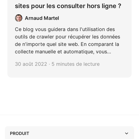
sites pour les consulter hors ligne ?
Arnaud Martel
Ce blog vous guidera dans l'utilisation des
outils de crawler pour récupérer les données
de n'importe quel site web. En comparant la
collecte manuelle et automatique, vous
pouvez résumer clairement le besoin d'outils
30 août 2022 · 5 minutes de lecture
tiers. La science des données et
l'apprentissage automatique tirent parti du
big data pour vous aider à prendre des
décisions commerciales intelligentes plus
précises et validées.
PRODUIT