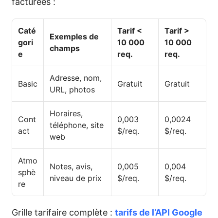
facturées :
Caté
Tarif <
Tarif >
Exemples de
gori
10 000
10 000
champs
e
req.
req.
Adresse, nom,
Basic
Gratuit
Gratuit
URL, photos
Horaires,
Cont
0,003
0,0024
téléphone, site
act
$/req.
$/req.
web
Atmo
Notes, avis,
0,005
0,004
sphè
niveau de prix
$/req.
$/req.
re
Grille tarifaire complète :
tarifs de l’API Google