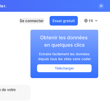
der.
Se connecter
Essai gratuit
FR
Obtenir les données 

en quelques clics
Extraire facilement les données
depuis tous les sites sans coder
Télécharger
de votre 