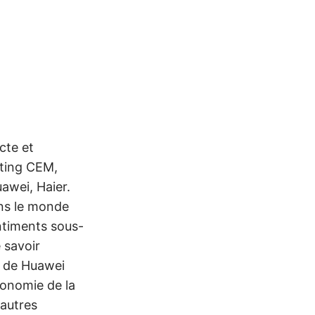
cte et
nting CEM,
awei, Haier.
ans le monde
entiments sous-
 savoir
g de Huawei
tonomie de la
 autres