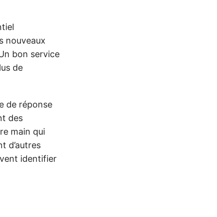
tiel
les nouveaux
 Un bon service
lus de
sse de réponse
nt des
re main qui
nt d’autres
vent identifier