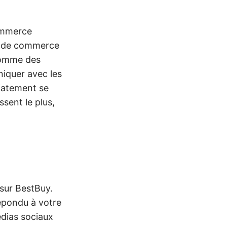
ommerce
s de commerce
comme des
iquer avec les
diatement se
ssent le plus,
 sur BestBuy.
répondu à votre
édias sociaux