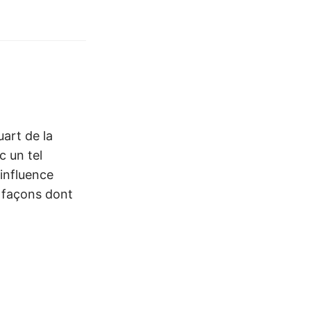
uart de la
c un tel
influence
6 façons dont