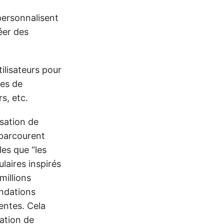
personnalisent
éer des
ilisateurs pour
pes de
s, etc.
sation de
 parcourent
es que “les
ulaires inspirés
millions
andations
entes. Cela
dation de