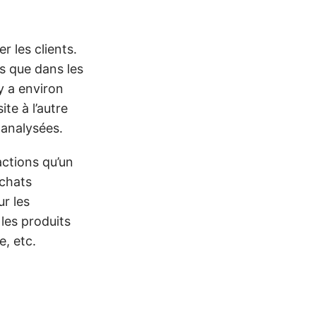
r les clients.
ts que dans les
 y a environ
te à l’autre
 analysées.
actions qu’un
achats
ur les
 les produits
e, etc.