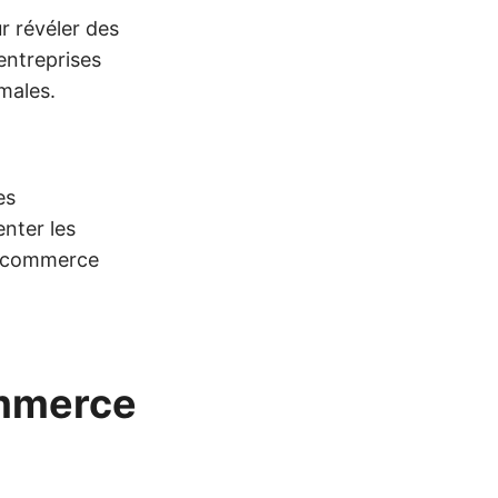
r révéler des
’entreprises
males.
es
enter les
du commerce
ommerce