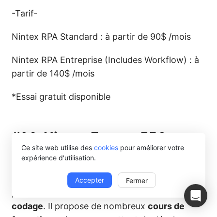
-Tarif-
Nintex RPA Standard : à partir de 90$ /mois
Nintex RPA Entreprise (Includes Workflow) : à
partir de 140$ /mois
*Essai gratuit disponible
#14.
Nintex Foxtrot RPA
Ce site web utilise des
cookies
pour améliorer votre
expérience d'utilisation.
Ce logiciel d’automatisation comporte un
ensemble d’actions que vous pouvez choisir
Accepter
Fermer
pour c
réer un processus robotique sans
codage
. Il propose de nombreux
cours de