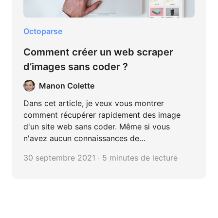
Octoparse
Comment créer un web scraper
d’images sans coder ?
Manon Colette
Dans cet article, je veux vous montrer
comment récupérer rapidement des image
d'un site web sans coder. Même si vous
n'avez aucun connaissances de
programmation, vous devriez être en mesure
30 septembre 2021 · 5 minutes de lecture
de le faire en 30 minutes.