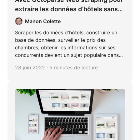
extraire les données d’hôtels sans
coder
Manon Colette
Scraper les données d'hôtels, construire un
base de données, surveiller le prix des
chambres, obtenir les informations sur ses
concurrents devient un sujet populaire dans
l'hôtellerie. Cet article cherche à vous
28 juin 2022 · 5 minutes de lecture
présenter comment scraper les données
d'hôtels avec Octoparse sans coder.