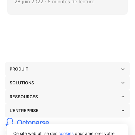
28 juin 2022 · 5 minutes de lecture
présenter comment scraper les données
d'hôtels avec Octoparse sans coder.
PRODUIT
SOLUTIONS
RESSOURCES
L'ENTREPRISE
Termes
Ce site web utilise des
cookies
pour améliorer votre