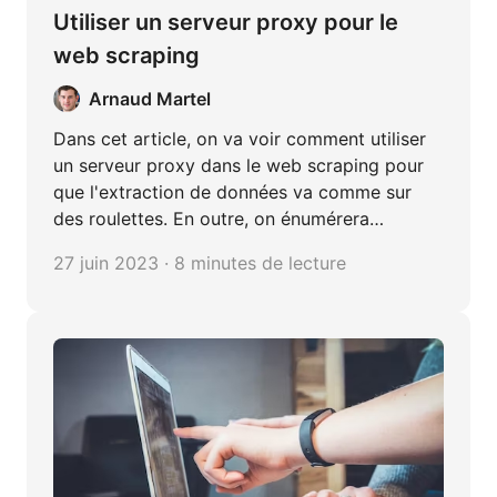
Utiliser un serveur proxy pour le
web scraping
Arnaud Martel
Dans cet article, on va voir comment utiliser
un serveur proxy dans le web scraping pour
que l'extraction de données va comme sur
des roulettes. En outre, on énumérera
quelques outils de web scraping équipés de
27 juin 2023 · 8 minutes de lecture
proxies IP à destination des non-codeurs.