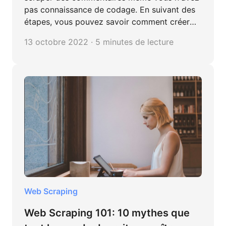
pas connaissance de codage. En suivant des
étapes, vous pouvez savoir comment créer
une tâche personnalisée et les exporter vers
13 octobre 2022 · 5 minutes de lecture
Excel, csv ou autre format.
Web Scraping
Web Scraping 101: 10 mythes que