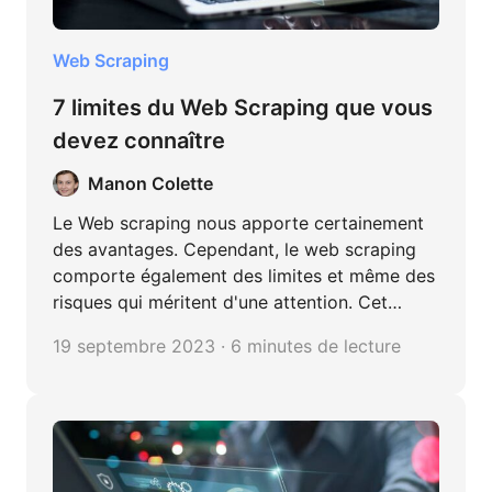
Web Scraping
7 limites du Web Scraping que vous
devez connaître
Manon Colette
Le Web scraping nous apporte certainement
des avantages. Cependant, le web scraping
comporte également des limites et même des
risques qui méritent d'une attention. Cet
article va présenter les 7 principales limites
19 septembre 2023 · 6 minutes de lecture
du web scraping que vous devez connaître.