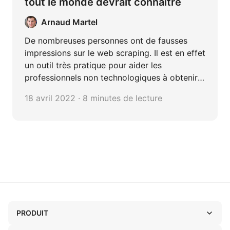
tout le monde devrait connaître
Arnaud Martel
De nombreuses personnes ont de fausses
impressions sur le web scraping. Il est en effet
un outil très pratique pour aider les
professionnels non technologiques à obtenir
les données souhaitées. Il est convivial,
18 avril 2022 · 8 minutes de lecture
puissant, mais pas tout-puissant. Il y aussi de
limitation dans ses nombreuses
fonctionnalités et des tabouts que vous devez
faire attention lors de l'utisation. Nous vous
introdurons dans cet article.
PRODUIT