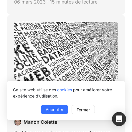
06 mars 2023 · 15 minutes de lecture
Octoparse
Ce site web utilise des
cookies
pour améliorer votre
expérience d'utilisation.
Comment scraper des données en
temps réel à partir des sites Web
Accepter
Fermer
Manon Colette