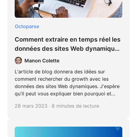
Octoparse
Comment extraire en temps réel les
données des sites Web dynamiques
?
Manon Colette
L'article de blog donnera des idées sur
comment rechercher du growth avec les
données des sites Web dynamiques. J'espère
qu'il peut vous expliquer bien pourquoi et
comment extraire en temps réel les données
28 mars 2023 · 8 minutes de lecture
des sites Web dynamiques.