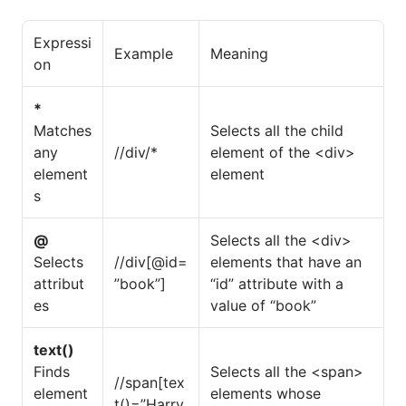
Expressi
Example
Meaning
on
*
Matches
Selects all the child
any
//div/*
element of the <div>
element
element
s
@
Selects all the <div>
Selects
//div[@id=
elements that have an
attribut
”book”]
“id” attribute with a
es
value of “book”
text()
Finds
Selects all the <span>
//span[tex
element
elements whose
t()=”Harry