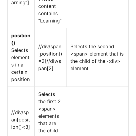
arning”]
content
contains
“Learning”
position
()
//div/span
Selects the second
Selects
[position()
<span> element that is
element
=2]//div/s
the child of the <div>
s in a
pan[2]
element
certain
position
Selects
the first 2
<span>
//div/sp
elements
an[posit
that are
ion()<3]
the child