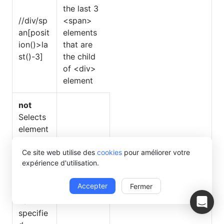
the last 3
//div/sp
<span>
an[posit
elements
ion()>la
that are
st()-3]
the child
of <div>
element
not
Selects
element
s that
//span[not
Selects all the <span>
are
Ce site web utilise des
cookies
pour améliorer votre
(contains(
elements whose class
expérience d'utilisation.
opposit
@class,”pr
attribute value does
e to the
ice”))]
not contain price
Accepter
Fermer
conditio
ns
specifie