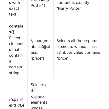
s with
content is exactly
Potter”]
exact
“Harry Potter”
text
contain
s()
Selects
//span[co
Selects all the <span>
element
ntains(@cl
elements whose class
s that
ass,
attribute value contains
contain
“price”)]
“price”
a
certain
string
Selects all
the
<span>
//span[t
elements
ext(),”Le
whose