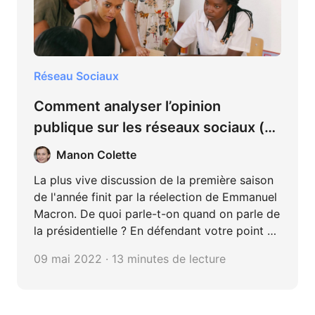
Réseau Sociaux
Comment analyser l’opinion
publique sur les réseaux sociaux (ex
: discussion de la présidentielle sur
Manon Colette
Twitter)
La plus vive discussion de la première saison
de l'année finit par la réelection de Emmanuel
Macron. De quoi parle-t-on quand on parle de
la présidentielle ? En défendant votre point de
vue, avez-vous une idée de celui des autres ?
09 mai 2022 · 13 minutes de lecture
En prenant pour exemple la présidentielle
2022, cet article cherche à vous présenter
comment analyser l'opinion sociale avec les