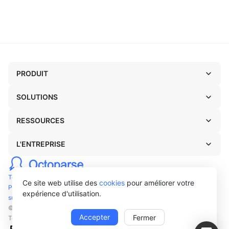
données récupérées sur les réseaux sociaux
comme Twitter à l'aide de l'Octoparse.
PRODUIT
SOLUTIONS
RESSOURCES
L'ENTREPRISE
Termes
Ce site web utilise des
cookies
pour améliorer votre
Privacy
expérience d'utilisation.
support@octoparse.com
© Octopus Data Inc. 2026
Accepter
Fermer
Tous droits réservés.