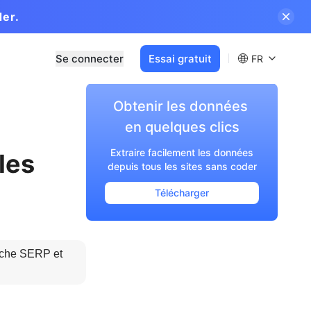
der.
Se connecter
Essai gratuit
FR
Obtenir les données 

en quelques clics
Extraire facilement les données
les
depuis tous les sites sans coder
Télécharger
rche SERP et 