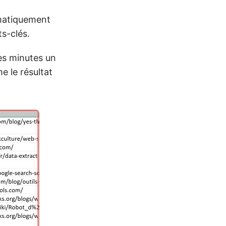
omatiquement
ts-clés.
ues minutes un
e le résultat