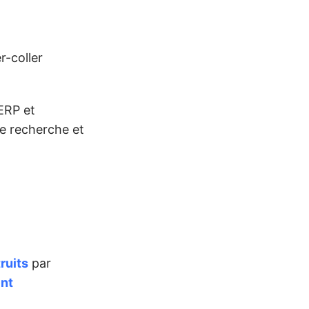
r-coller
SERP et
de recherche et
ruits
par
ent