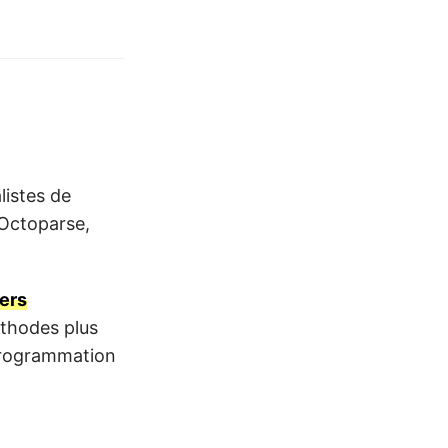
listes de
’Octoparse,
vers
thodes plus
 programmation