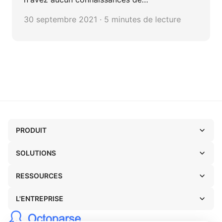
programmation, vous devriez être en mesure
30 septembre 2021 · 5 minutes de lecture
de le faire en 30 minutes.
PRODUIT
SOLUTIONS
RESSOURCES
L'ENTREPRISE