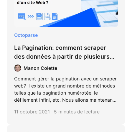
Octoparse
La Pagination: comment scraper
des données à partir de plusieurs
pages d’un site Web?
Manon Colette
Comment gérer la pagination avec un scraper
web? Il existe un grand nombre de méthodes
telles que la pagination numérotée, le
défilement infini, etc. Nous allons maintenant
illustrer les approches permettant de traiter
11 octobre 2021 · 5 minutes de lecture
les différents types de pagination avec
Octoparse.