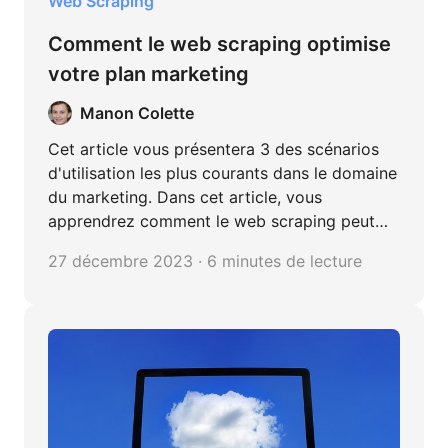
Web Scraping
Comment le web scraping optimise
votre plan marketing
Manon Colette
Cet article vous présentera 3 des scénarios
d'utilisation les plus courants dans le domaine
du marketing. Dans cet article, vous
apprendrez comment le web scraping peut
booster le trafic d'un site Web et comment
27 décembre 2023 · 6 minutes de lecture
améliorer l‘importance comparative de votre
site.