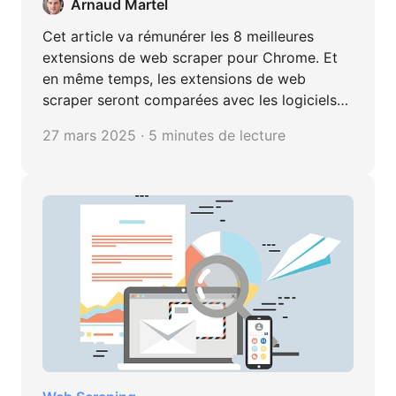
Arnaud Martel
Cet article va rémunérer les 8 meilleures
extensions de web scraper pour Chrome. Et
en même temps, les extensions de web
scraper seront comparées avec les logiciels
de web scraping. On verra les points forts et
27 mars 2025 · 5 minutes de lecture
faibles de chacun dans de différents cas
d'utilisation.