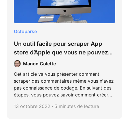
Octoparse
Un outil facile pour scraper App
store d’Apple que vous ne pouvez
pas manquer
Manon Colette
Cet article va vous présenter comment
scraper des commentaires même vous n'avez
pas connaissance de codage. En suivant des
étapes, vous pouvez savoir comment créer
une tâche personnalisée et les exporter vers
13 octobre 2022 · 5 minutes de lecture
Excel, csv ou autre format.