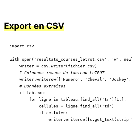
Export en CSV
import
 csv

with
open
(
'resultats_courses_letrot.csv'
, 
'w'
, newli
    writer = csv.writer(fichier_csv)

# Colonnes issues du tableau LeTROT
    writer.writerow([
'Numero'
, 
'Cheval'
, 
'Jockey'
, 
'
# Données extraites
if
 tableau:

for
 ligne 
in
 tableau.find_all(
'tr'
)[
1
:]:

            cellules = ligne.find_all(
'td'
)

if
 cellules:

                writer.writerow([c.get_text(strip=
Tr