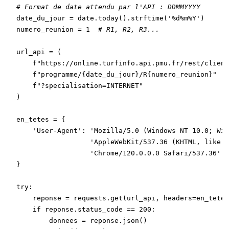
# Format de date attendu par l'API : DDMMYYYY
date_du_jour = date.today().strftime(
'%d%m%Y'
)

numero_reunion = 
1
# R1, R2, R3...
url_api = (

f"https://online.turfinfo.api.pmu.fr/rest/client
f"programme/
{date_du_jour}
/R
{numero_reunion}
"
f"?specialisation=INTERNET"
)

en_tetes = {

'User-Agent'
: 
'Mozilla/5.0 (Windows NT 10.0; Win
'AppleWebKit/537.36 (KHTML, like G
'Chrome/120.0.0.0 Safari/537.36'
}

try
:

    reponse = requests.get(url_api, headers=en_tetes
if
 reponse.status_code == 
200
:

        donnees = reponse.json()
