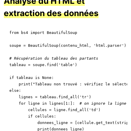
Analyse du HTML et
extraction des données
from
 bs4 
import
 BeautifulSoup

soupe = BeautifulSoup(contenu_html, 
'html.parser'
)

# Récupération du tableau des partants
tableau = soupe.find(
'table'
)

if
 tableau 
is
None
:

print
(
"Tableau non trouvé : vérifiez le sélecteu
else
:

    lignes = tableau.find_all(
'tr'
)

for
 ligne 
in
 lignes[
1
:]:  
# on ignore la ligne d
        cellules = ligne.find_all(
'td'
)

if
 cellules:

            donnees_ligne = [cellule.get_text(strip=
print
(donnees_ligne)