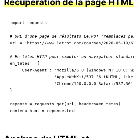
Récupération de la page HTML
import
 requests

# URL d'une page de résultats LeTROT (remplacez par 
url = 
'https://www.letrot.com/courses/2026-05-19/610
# En-têtes HTTP pour simuler un navigateur standard
en_tetes = {

'User-Agent'
: 
'Mozilla/5.0 (Windows NT 10.0; Win
'AppleWebKit/537.36 (KHTML, like G
'Chrome/120.0.0.0 Safari/537.36'
}

reponse = requests.get(url, headers=en_tetes)

contenu_html = reponse.text