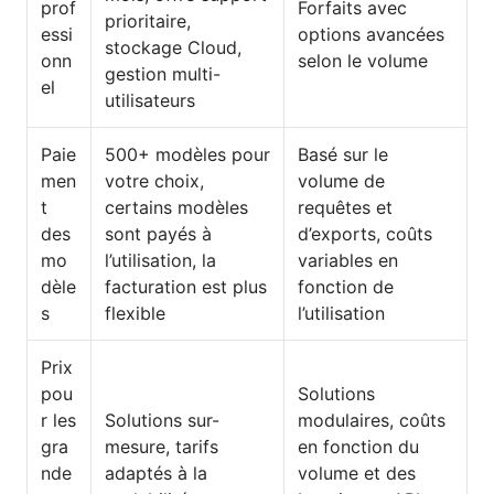
prof
Forfaits avec
prioritaire,
essi
options avancées
stockage Cloud,
onn
selon le volume
gestion multi-
el
utilisateurs
Paie
500+ modèles pour
Basé sur le
men
votre choix,
volume de
t
certains modèles
requêtes et
des
sont payés à
d’exports, coûts
mo
l’utilisation, la
variables en
dèle
facturation est plus
fonction de
s
flexible
l’utilisation
Prix
pou
Solutions
r les
Solutions sur-
modulaires, coûts
gra
mesure, tarifs
en fonction du
nde
adaptés à la
volume et des