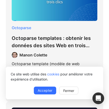
Octoparse
Octoparse templates : obtenir les
données des sites Web en trois
clics
Manon Colette
Octoparse template (modèle de web
scraping) est un crawler préconstruit prêt à
Ce site web utilise des
cookies
pour améliorer votre
l'emploi que tout le monde peut facilement
expérience d'utilisation.
utiliser pour extraire des données de sites
Web sans écrire de codes ni créer un projet.
Accepter
06 mars 2023 · 15 minutes de lecture
Fermer