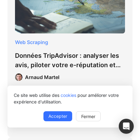
Web Scraping
Données TripAdvisor : analyser les
avis, piloter votre e-réputation et
structurer votre veille
Arnaud Martel
concurrentielle
Avis clients, classements, prix, e-réputation :
Ce site web utilise des
cookies
pour améliorer votre
TripAdvisor concentre des données
expérience d'utilisation.
stratégiques pour hôteliers et restaurateurs.
Algorithme, analyse des avis, veille
Accepter
Fermer
concurrentielle et extraction automatisée :
31 mars 2026 · 9 minutes de lecture
tout ce qu'il faut savoir pour en tirer parti.