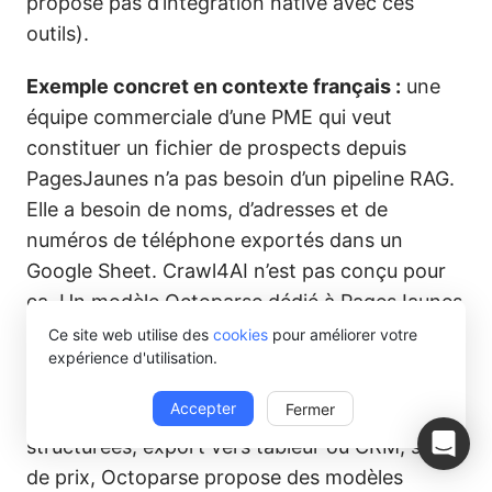
propose pas d’intégration native avec ces
outils).
Exemple concret en contexte français :
une
équipe commerciale d’une PME qui veut
constituer un fichier de prospects depuis
PagesJaunes n’a pas besoin d’un pipeline RAG.
Elle a besoin de noms, d’adresses et de
numéros de téléphone exportés dans un
Google Sheet. Crawl4AI n’est pas conçu pour
ça. Un modèle Octoparse dédié à PagesJaunes
fait le travail en quelques clics, sans une ligne
Ce site web utilise des
cookies
pour améliorer votre
expérience d'utilisation.
de code.
Accepter
Fermer
Pour ce dernier type de besoin, données
structurées, export vers tableur ou CRM, suivi
de prix, Octoparse propose des modèles