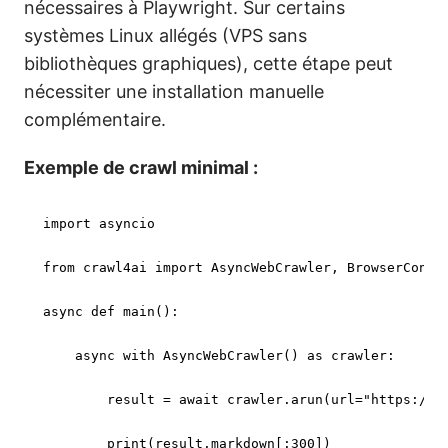
nécessaires à Playwright. Sur certains
systèmes Linux allégés (VPS sans
bibliothèques graphiques), cette étape peut
nécessiter une installation manuelle
complémentaire.
Exemple de crawl minimal :
import
 asyncio

from
 crawl4ai 
import
 AsyncWebCrawler, BrowserConfig
async
def
main
():

async
with
 AsyncWebCrawler() 
as
 crawler:

        result = 
await
 crawler.arun(url=
"https://e
print
(result.markdown[:
300
])
